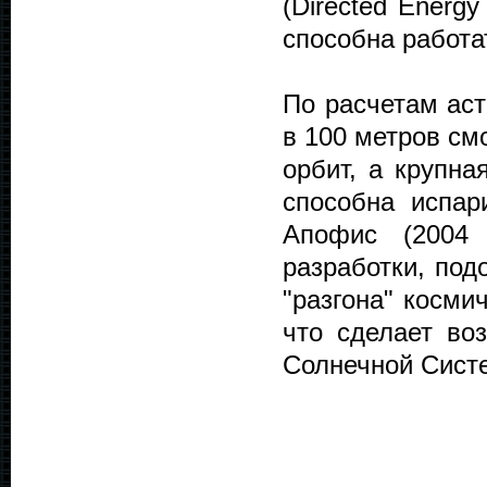
(Directed Energy 
способна работа
По расчетам ас
в 100 метров см
орбит, а крупн
способна испа
Апофис (2004
разработки, под
"разгона" косми
что сделает во
Солнечной Систе