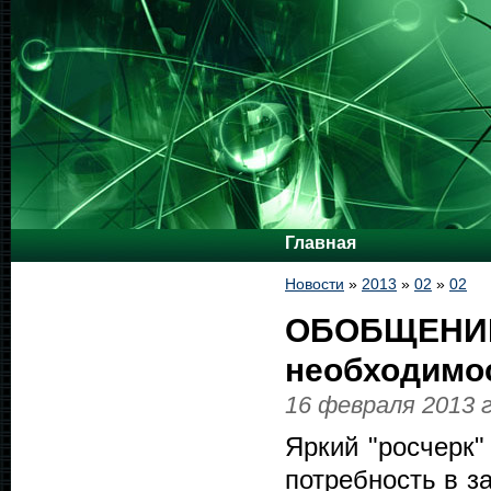
Главная
Новости
»
2013
»
02
»
02
ОБОБЩЕНИЕ 
необходимос
16 февраля 2013 
Яркий "росчерк"
потребность в з