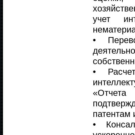
хозяйстве
учет ин
нематериа
• Перево
деятель
собственн
• Расче
интеллек
«Отчет
подтверж
патентам 
• Конса
ускоренн