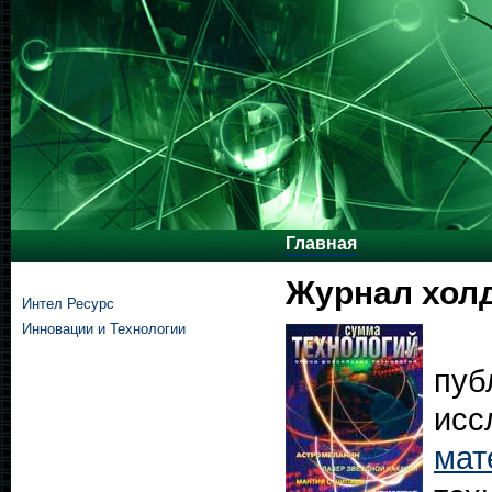
Главная
Журнал хол
Интел Ресурс
Инновации и Технологии
пу
исс
мат