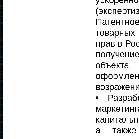
(экспер
Патентное
товарных 
прав в Ро
получени
объекта 
оформл
возражени
• Разраб
маркетин
капитальн
а также