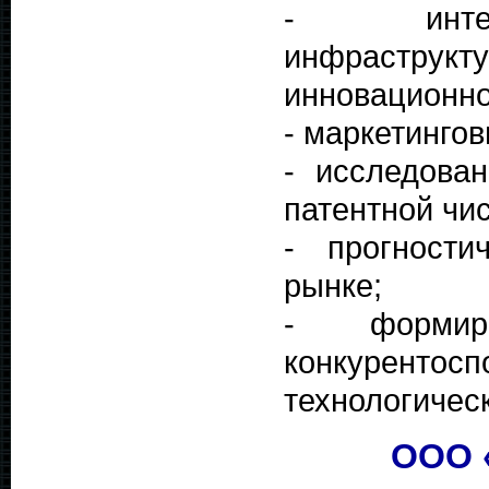
- интегр
инфраструкт
инновацио
- маркетинго
- исследован
патентной чис
- прогности
рынке;
- формир
конкурен
технологичес
ООО 