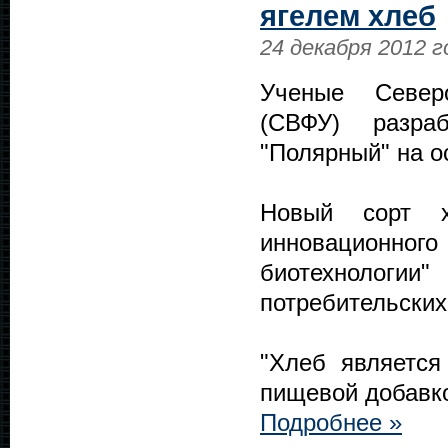
ягелем хлеб
24 декабря 2012 г
Ученые Северо
(СВФУ) разра
"Полярный" на о
Новый сорт х
инновационног
биотехнологи
потребительских
"Хлеб являетс
пищевой добавко
Подробнее »