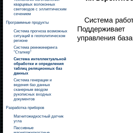
кварцевых волоконных
световодов с эллиптическим
сечением
Система работа
Программные продукты
Поддерживает
Система прогноза возможных
ситуаций в геополитическом
управления база
регионе
Система реинжиниринга
"Сталкер"
Система интеллектуальной
обработки и определения
таблиц реляционных баз
данных
Система генерации и
ведения баз данных
сканерным вводом
рукописных входных
документов
Разработка приборов
Магнитожидкостный датчик
угла
Пассивные
магнитожидкостные