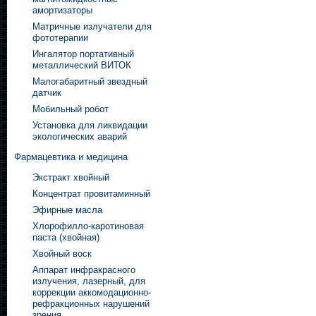
амортизаторы
Матричные излучатели для
фототерапии
Ингалятор портативный
металлический ВИТОК
Малогабаритный звездный
датчик
Мобильный робот
Установка для ликвидации
экологических аварий
Фармацевтика и медицина
Экстракт хвойный
Концентрат провитаминный
Эфирные масла
Хлорофилло-каротиновая
паста (хвойная)
Хвойный воск
Аппарат инфракрасного
излучения, лазерный, для
коррекции аккомодационно-
рефракционных нарушений
зрения