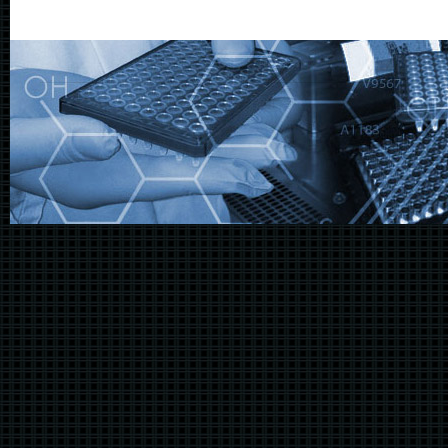
@@@@@@@@@@@@@@@@@@@@@@@@@@@@@@@@@@@@@@@@@@@@@@@@@@@@@@@@@@@@@@@@@@@@@@@@@@@@@@@@@@@@@@@@@@@@@@@@@@@@@@@@@@@@@@@@@@@@@@@@@@@@@