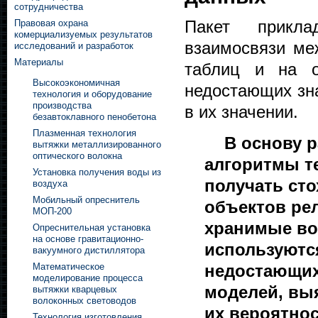
сотрудничества
Пакет прикла
Правовая охрана
комерциализуемых результатов
взаимосвязи ме
исследований и разработок
Материалы
таблиц и на о
Высокоэкономичная
недостающих зн
технология и оборудование
производства
в их значении.
безавтоклавного пенобетона
Плазменная технология
В основу р
вытяжки металлизированного
оптического волокна
алгоритмы т
Установка получения воды из
получать ст
воздуха
Мобильный опреснитель
объектов ре
МОП-200
хранимые во
Опреснительная установка
на основе гравитационно-
используютс
вакуумного дистиллятора
недостающих
Математическое
моделирование процесса
моделей, вы
вытяжки кварцевых
волоконных световодов
их вероятнос
Технология изготовления