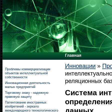
Главная
Инновации
»
Пр
Проблемы коммерциализации
интеллектуально
объектов интеллектуальной
собственности
реляционных ба
Инновационная деятельность
малых предприятий
Система инт
Торговому знаку - надежную
правовую защиту
определени
Патентование иностранных
изобретений - зеркало
данных
международного технологического