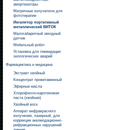
амортизаторы
Матричные излучатели для
фототерапии
Ингалятор портативный
металлический ВИТОК
Малогабаритный звездный
датчик
Мобильный робот
Установка для ликвидации
экологических аварий
Фармацевтика и медицина
Экстракт хвойный
Концентрат провитаминный
Эфирные масла
Хлорофилло-каротиновая
паста (хвойная)
Хвойный воск
Аппарат инфракрасного
излучения, лазерный, для
коррекции аккомодационно-
рефракционных нарушений
зрения