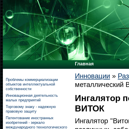
Главная
Инновации
»
Раз
Проблемы коммерциализации
металлический
объектов интеллектуальной
собственности
Инновационная деятельность
Ингалятор 
малых предприятий
ВИТОК
Торговому знаку - надежную
правовую защиту
Патентование иностранных
Ингалятор "Вито
изобретений - зеркало
международного технологического