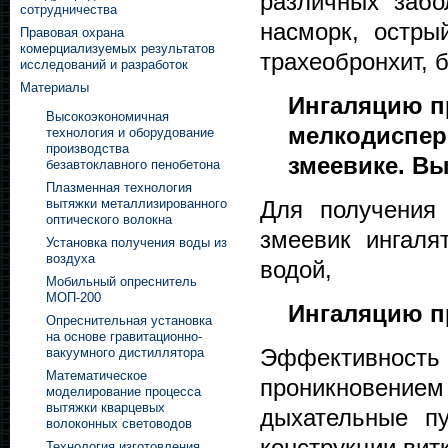
различных забо
сотрудничества
насморк, острый
Правовая охрана
комерциализуемых результатов
трахеобронхит, 
исследований и разработок
Материалы
Ингаляцию п
Высокоэкономичная
мелкодиспер
технология и оборудование
производства
змеевике. В
безавтоклавного пенобетона
Плазменная технология
Для получения
вытяжки металлизированного
оптического волокна
змеевик ингаля
Установка получения воды из
воздуха
водой,
Мобильный опреснитель
МОП-200
Ингаляцию пр
Опреснительная установка
на основе гравитационно-
Эффективност
вакуумного дистиллятора
Математическое
проникновен
моделирование процесса
вытяжки кварцевых
дыхательные пу
волоконных световодов
конструкции вит
Технология изготовления