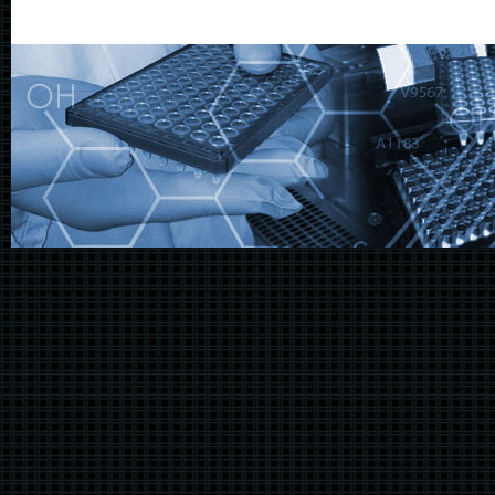
@@@@@@@@@@@@@@@@@@@@@@@@@@@@@@@@@@@@@@@@@@@@@@@@@@@@@@@@@@@@@@@@@@@@@@@@@@@@@@@@@@@@@@@@@@@@@@@@@@@@@@@@@@@@@@@@@@@@@@@@@@@@@