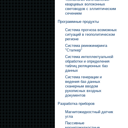
кварцевых волоконных
световодов с эллиптическим
сечением
Программные продукты
Система прогноза возможных
ситуаций в геополитическом
регионе
Система реинжиниринга
"Сталкер"
Система интеллектуальной
обработки и определения
таблиц реляционных баз
данных
Система генерации и
ведения баз данных
сканерным вводом
рукописных входных
документов
Разработка приборов
Магнитожидкостный датчик
угла
Пассивные
магнитожидкостные