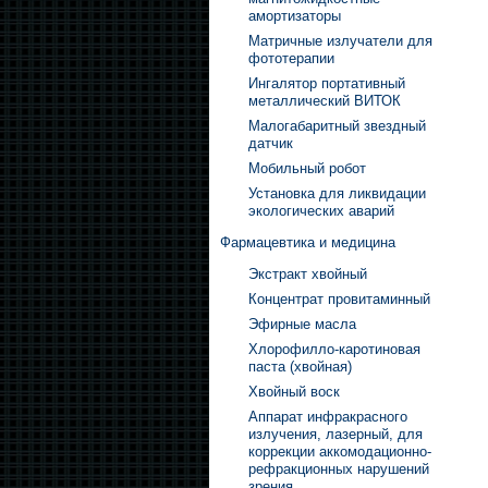
амортизаторы
Матричные излучатели для
фототерапии
Ингалятор портативный
металлический ВИТОК
Малогабаритный звездный
датчик
Мобильный робот
Установка для ликвидации
экологических аварий
Фармацевтика и медицина
Экстракт хвойный
Концентрат провитаминный
Эфирные масла
Хлорофилло-каротиновая
паста (хвойная)
Хвойный воск
Аппарат инфракрасного
излучения, лазерный, для
коррекции аккомодационно-
рефракционных нарушений
зрения