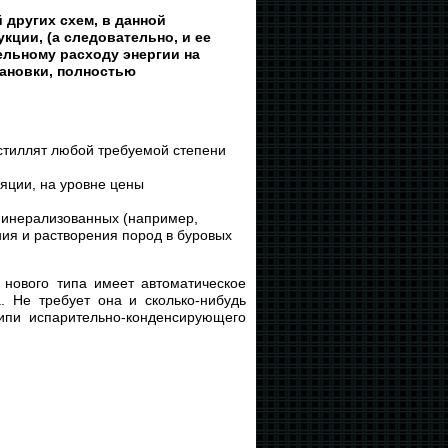
других схем, в данной
кции, (а следовательно, и ее
ельному расходу энергии на
тановки, полностью
стиллят любой требуемой степени
яции, на уровне цены
минерализованных (например,
ия и растворения пород в буровых
ового типа имеет автоматическое
. Не требует она и сколько-нибудь
кипи испарительно-конденсирующего