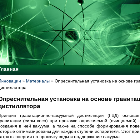
Главная
Инновации
»
Материалы
»
Опреснительная установка на основе гр
дистиллятора
Опреснительная установка на основе гравита
дистиллятора
Принцип гравитационно-вакуумной дистилляции (ГВД) основа
гравитации (силы веса) при прокачке опресняемой (очищаемой) 
создания в ней вакуума, а также на способе формирования пове
которые оптимизированы для каждой ступени испарителя. Этот при
затраты энергии на прокачку воды и поддержание вакуума.