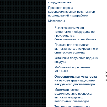
сотрудничества
Правовая охрана
комерциализуемых результатов
исследований и разработок
Материалы
Высокоэкономичная
технология и оборудование
производства
безавтоклавного пенобетона
Плазменная технология
вытяжки металлизированного
оптического волокна
Установка получения воды из
воздуха
Мобильный опреснитель
МОП-200
Опреснительная установка
на основе гравитационно-
вакуумного дистиллятора
Математическое
моделирование процесса
вытяжки кварцевых
волоконных световодов
Технология изготовления