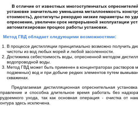
В отличие от известных многоступенчатых опреснителей 
установке значительно уменьшена металлоемкость констру
стоимость), достигнуты рекордно низкие параметры по уд
опреснение, увеличен срок непрерывной эксплуатации ус
автоматизирован процесс работы установки.
Метод ГВД обладает следующими возможностями:
В процессе дистилляции принципиально возможно получить ди
чистоты из вод любых морей и любой засоленности.
Достижима себестоимость воды, опресненной методом дистилл
водопроводной воды.
Метод ГВД может быть применен в концентраторах растворов 
подземных) вод и при добыче редких элементов путем вымыван
скважинах.
Предлагаемая дистилляционная опреснительная установка н
управление и способна длительное время работать без надзора
трудоемкого ухода, так как основная операция - очистка от на
контура здесь исключена.