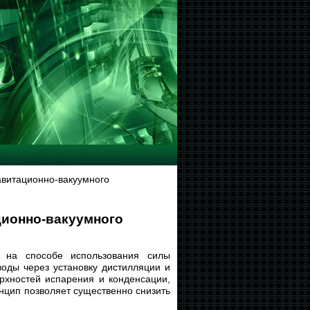
авитационно-вакуумного
ционно-вакуумного
н на способе использования силы
воды через установку дистилляции и
рхностей испарения и конденсации,
нцип позволяет существенно снизить