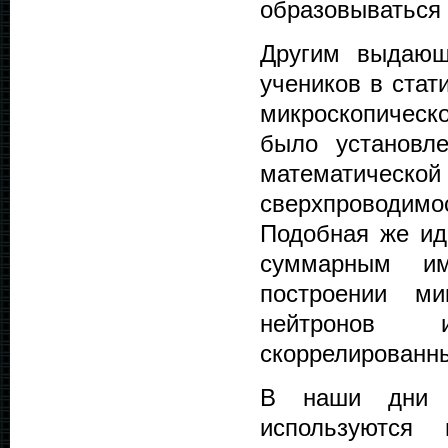
образовываться 
Другим выдающ
учеников в стат
микроскопическо
было установл
математиче
сверхпроводимос
Подобная же ид
суммарным и
построении ми
нейтронов 
скоррелированн
В наши дни и
используются 