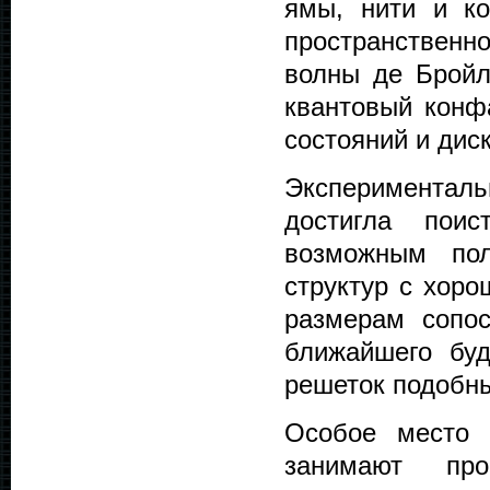
ямы, нити и к
пространственн
волны де Бройля
квантовый конф
состояний и диск
Экспериментал
достигла поис
возможным пол
структур с хор
размерам сопо
ближайшего буд
решеток подобны
Особое место 
занимают пр