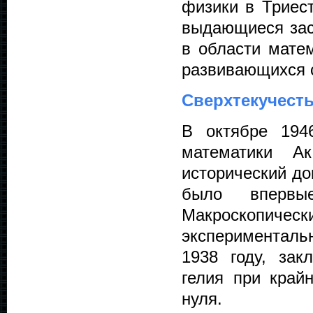
физики в Триес
выдающиеся зас
в области матем
развивающихся с
Сверхтекучест
В октябре 194
математики А
исторический до
было впервые
Макроскопи
эксперименталь
1938 году, зак
гелия при край
нуля.