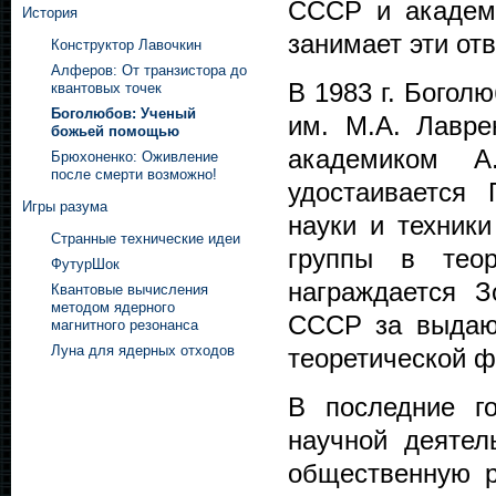
СССР и академи
История
занимает эти отв
Конструктор Лавочкин
Алферов: От транзистора до
В 1983 г. Богол
квантовых точек
Боголюбов: Ученый
им. М.А. Лавре
божьей помощью
академиком 
Брюхоненко: Оживление
после смерти возможно!
удостаивается
Игры разума
науки и техник
Странные технические идеи
группы в тео
ФутурШок
награждается 
Квантовые вычисления
методом ядерного
СССР за выдаю
магнитного резонанса
Луна для ядерных отходов
теоретической ф
В последние г
научной деятел
общественную р