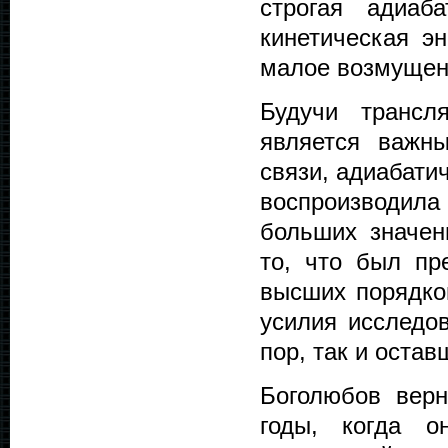
строгая адиаб
кинетическая э
малое возмущен
Будучи трансл
является важн
связи, адиабати
воспроизводила 
больших значен
то, что был пр
высших порядко
усилия исследо
пор, так и оста
Боголюбов вер
годы, когда о