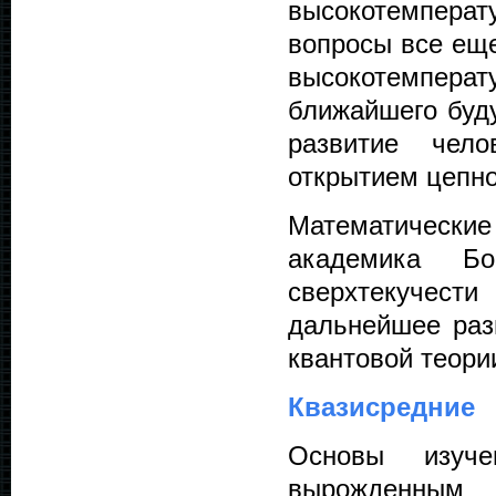
высокотемпера
вопросы все еще
высокотемпер
ближайшего буд
развитие чел
открытием цепно
Математически
академика Бо
сверхтекучес
дальнейшее разв
квантовой теори
Квазисредние
Основы изуче
вырожденным