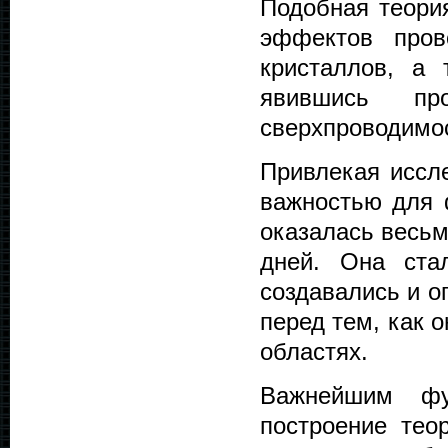
Подобная теори
эффектов пров
кристаллов, а 
явившись пр
сверхпроводимо
Привлекая иссл
важностью для 
оказалась весьм
дней. Она ста
создавались и о
перед тем, как 
областях.
Важнейшим фу
построение тео