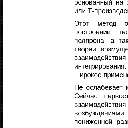
основанный на с
или Т-произведе
Этот метод о
построении т
полярона, а т
теории возмущ
взаимодействи
интегрирования,
широкое примене
Не ослабевает 
Сейчас первос
взаимодейств
возбуждениями 
пониженной раз