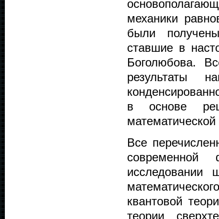
основополага
механики равно
были получены
ставшие в наст
Боголюбова. В
результаты 
конденсированно
в основе реш
математической
Все перечислен
современной 
исследовании ш
математическог
квантовой теор
теории сверхт