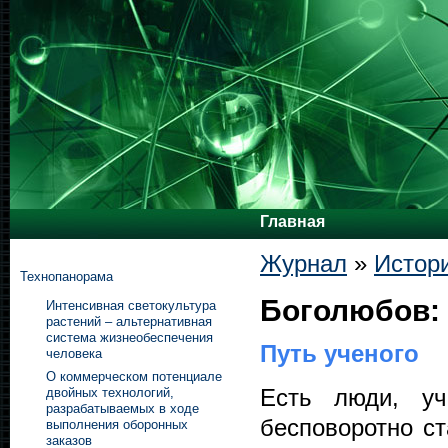
Главная
Журнал
»
Истор
Технопанорама
Боголюбов:
Интенсивная светокультура
растений – альтернативная
система жизнеобеспечения
Путь ученого
человека
О коммерческом потенциале
Есть люди, уч
двойных технологий,
разрабатываемых в ходе
бесповоротно ст
выполнения оборонных
заказов