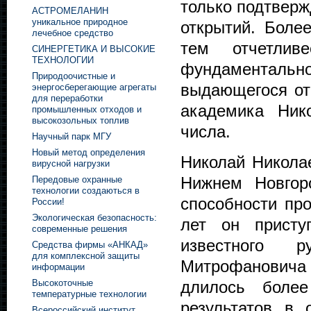
только подтвер
АСТРОМЕЛАНИН
уникальное природное
открытий. Боле
лечебное средство
тем отчетлив
СИНЕРГЕТИКА И ВЫСОКИЕ
ТЕХНОЛОГИИ
фундаментальной
Природоочистные и
выдающегося оте
энергосберегающие агрегаты
для переработки
академика Ник
промышленных отходов и
высокозольных топлив
числа.
Научный парк МГУ
Новый метод определения
Николай Николае
вирусной нагрузки
Нижнем Новгор
Передовые охранные
технологии создаються в
способности пр
России!
Экологическая безопасность:
лет он присту
современные решения
известного р
Средства фирмы «АНКАД»
для комплексной защиты
Митрофановича
информации
длилось боле
Высокоточные
температурные технологии
результатов в
Всероссийский институт