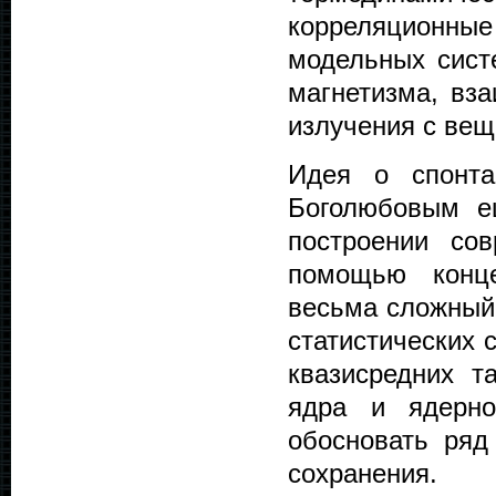
корреляционны
модельных сист
магнетизма, вза
излучения с веще
Идея о спонта
Боголюбовым е
построении со
помощью конце
весьма сложный 
статистических 
квазисредних 
ядра и ядерн
обосновать ряд
сохранения.