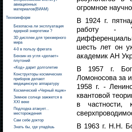
авиационных
огромное научно
материалов(ВИАМ)
Техноинформ
В 1924 г. пятн
Безопасна ли эксплуатация
работу - "
ядерной энергетики ?
дифференциаль
3D дисплеи для трехмерного
мира
шесть лет он уж
4-0 в пользу фрегата
академик АН Укр
Бензин из угля «делает»
плутоний
В 1957 г. Бог
«Код» дарит долголетие
Конструкторы космических
Ломоносова за и
приборов делают
медицинскую аппаратуру
1958 г. - Ленин
Космический «Черный ящик»
квантовой теори
Земное солнце зажжется в
XXI веке
в частности, 
Подлодка атакует...
сверхпроводимо
месторождения
Сам себе доктор
В 1963 г. Н.Н. 
Знать бы, где упадёшь