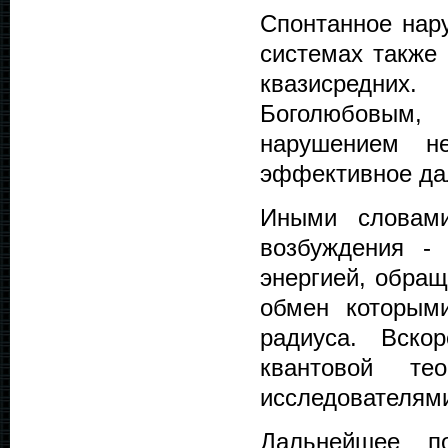
Спонтанное нар
системах также 
квазисредних.
Боголюбовым, 
нарушением не
эффективное да
Иными словами
возбуждения -
энергией, обра
обмен которым
радиуса. Вско
квантовой т
исследователями 
Дальнейшее п