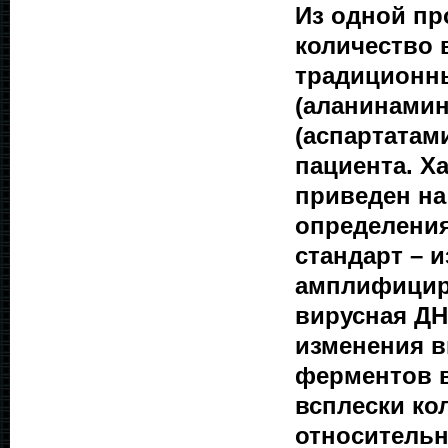
Из одной п
количество 
традиционн
(аланинамин
(аспартатам
пациента. Х
приведен на
определения
стандарт – 
амплифициру
вирусная ДН
изменения в
ферментов в
всплески ко
относительн