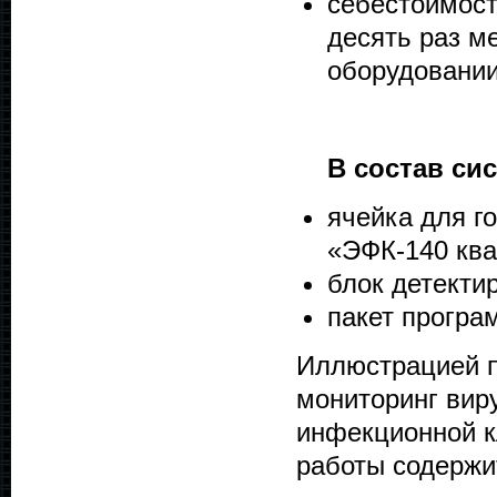
себестоимост
десять раз м
оборудовании
В состав си
ячейка для г
«ЭФК-140 ква
блок детекти
пакет програ
Иллюстрацией п
мониторинг виру
инфекционной к
работы содержит