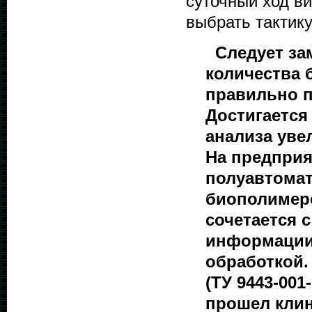
суточный ход ви
выбрать тактику
Следует зам
количества 
правильно п
Достигается
анализа уве
На предприя
полуавтомат
биополимеро
сочетается
информации 
обработкой.
(ТУ 9443-001
прошел клин