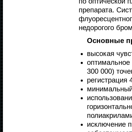
по оптической 
препарата. Сис
флуоресцентног
недорогого бром
Основные п
высокая чувс
оптимальное 
300 000) точ
регистрация 
минимальный 
использовани
горизонтально
полиакрилам
исключение п