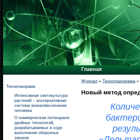
Главная
Журнал
»
Технопанорама
Технопанорама
Новый метод опред
Интенсивная светокультура
растений – альтернативная
Количе
система жизнеобеспечения
человека
бактери
О коммерческом потенциале
двойных технологий,
резул
разрабатываемых в ходе
выполнения оборонных
«Дельтат
заказов