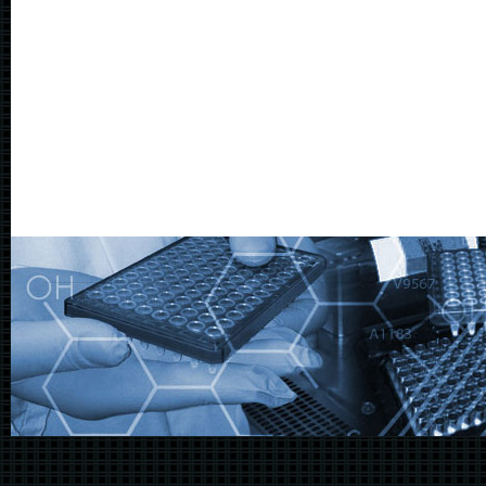
@@@@@@@@@@@@@@@@@@@@@@@@@@@@@@@@@@@@@@@@@@@@@@@@@@@@@@@@@@@@@@@@@@@@@@@@@@@@@@@@@@@@@@@@@@@@@@@@@@@@@@@@@@@@@@@@@@@@@@@@@@@@@