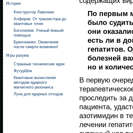
содержащих вир
История
По первым 
Конструктор Лавочкин
Алферов: От транзистора до
было судить
квантовых точек
они оказали
Боголюбов: Ученый божьей
помощью
есть ли в д
Брюхоненко: Оживление
после смерти возможно!
гепатитов. 
Игры разума
болезней ва
Странные технические идеи
но и количе
ФутурШок
Квантовые вычисления
В первую очере
методом ядерного
терапевтическо
магнитного резонанса
Луна для ядерных отходов
проследить за 
пациента, удас
азотимидин в т
лечении гепатит