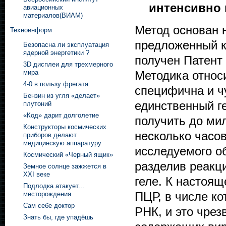
интенсивно 
авиационных
материалов(ВИАМ)
Метод основан 
Техноинформ
предложенный к
Безопасна ли эксплуатация
ядерной энергетики ?
получен Патент 
3D дисплеи для трехмерного
Методика относ
мира
4-0 в пользу фрегата
специфична и ч
Бензин из угля «делает»
единственный г
плутоний
«Код» дарит долголетие
получить до мил
Конструкторы космических
несколько часов
приборов делают
медицинскую аппаратуру
исследуемого о
Космический «Черный ящик»
разделив реакц
Земное солнце зажжется в
XXI веке
геле. К настоя
Подлодка атакует...
ПЦР, в числе ко
месторождения
Сам себе доктор
РНК, и это чре
Знать бы, где упадёшь