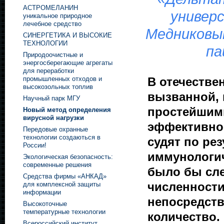
АСТРОМЕЛАНИН
универ
уникальное природное
лечебное средство
Медниковы
СИНЕРГЕТИКА И ВЫСОКИЕ
ТЕХНОЛОГИИ
па
Природоочистные и
энергосберегающие агрегаты
для переработки
В отечестве
промышленных отходов и
высокозольных топлив
вызванной, 
Научный парк МГУ
простейшими
Новый метод определения
вирусной нагрузки
эффективно
Передовые охранные
технологии создаються в
судят по ре
России!
иммунологич
Экологическая безопасность:
современные решения
было бы сле
Средства фирмы «АНКАД»
численности
для комплексной защиты
информации
непосредств
Высокоточные
температурные технологии
количество.
Всероссийский институт